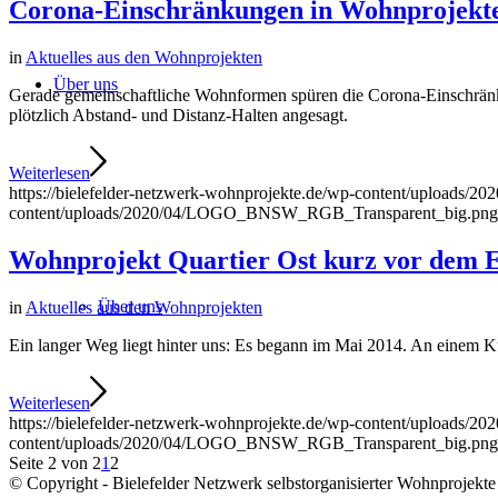
Corona-Einschränkungen in Wohnprojekt
in
Aktuelles aus den Wohnprojekten
Über uns
Gerade gemeinschaftliche Wohnformen spüren die Corona-Einschränku
plötzlich Abstand- und Distanz-Halten angesagt.
Weiterlesen
https://bielefelder-netzwerk-wohnprojekte.de/wp-content/uploa
content/uploads/2020/04/LOGO_BNSW_RGB_Transparent_big.png
Wohnprojekt Quartier Ost kurz vor dem 
Über uns
in
Aktuelles aus den Wohnprojekten
Ein langer Weg liegt hinter uns: Es begann im Mai 2014. An einem K
Weiterlesen
https://bielefelder-netzwerk-wohnprojekte.de/wp-content/uploa
content/uploads/2020/04/LOGO_BNSW_RGB_Transparent_big.png
Seite 2 von 2
1
2
© Copyright - Bielefelder Netzwerk selbstorganisierter Wohnprojekte