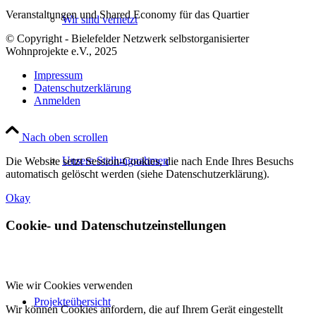
Veranstaltungen und Shared Economy für das Quartier
Wir sind vernetzt
© Copyright - Bielefelder Netzwerk selbstorganisierter
Wohnprojekte e.V., 2025
Impressum
Datenschutzerklärung
Anmelden
Nach oben scrollen
Unsere Stellungnahmen
Die Website setzt Session-Cookies, die nach Ende Ihres Besuchs
automatisch gelöscht werden (siehe Datenschutzerklärung).
Okay
Cookie- und Datenschutzeinstellungen
Wie wir Cookies verwenden
Projekteübersicht
Wir können Cookies anfordern, die auf Ihrem Gerät eingestellt