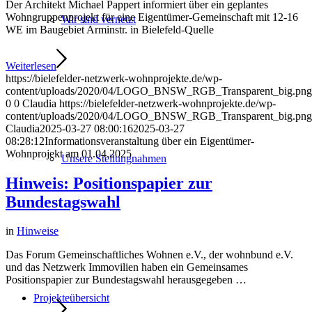
Der Architekt Michael Pappert informiert über ein geplantes
Wohngruppenprojekt für eine Eigentümer-Gemeinschaft mit 12-16
Wir sind vernetzt
WE im Baugebiet Arminstr. in Bielefeld-Quelle
Weiterlesen
https://bielefelder-netzwerk-wohnprojekte.de/wp-
content/uploads/2020/04/LOGO_BNSW_RGB_Transparent_big.png
0
0
Claudia
https://bielefelder-netzwerk-wohnprojekte.de/wp-
content/uploads/2020/04/LOGO_BNSW_RGB_Transparent_big.png
Claudia
2025-03-27 08:00:16
2025-03-27
08:28:12
Informationsveranstaltung über ein Eigentümer-
Wohnprojekt am 01.04.2025
Unsere Stellungnahmen
Hinweis: Positionspapier zur
Bundestagswahl
in
Hinweise
Das Forum Gemeinschaftliches Wohnen e.V., der wohnbund e.V.
und das Netzwerk Immovilien haben ein Gemeinsames
Positionspapier zur Bundestagswahl herausgegeben …
Projekteübersicht