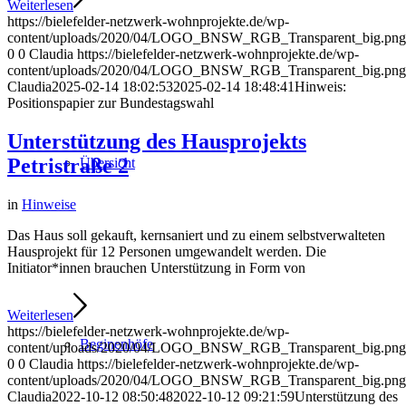
Weiterlesen
https://bielefelder-netzwerk-wohnprojekte.de/wp-
content/uploads/2020/04/LOGO_BNSW_RGB_Transparent_big.png
0
0
Claudia
https://bielefelder-netzwerk-wohnprojekte.de/wp-
content/uploads/2020/04/LOGO_BNSW_RGB_Transparent_big.png
Claudia
2025-02-14 18:02:53
2025-02-14 18:48:41
Hinweis:
Positionspapier zur Bundestagswahl
Unterstützung des Hausprojekts
Petristraße 2
Übersicht
in
Hinweise
Das Haus soll gekauft, kernsaniert und zu einem selbstverwalteten
Hausprojekt für 12 Personen umgewandelt werden. Die
Initiator*innen brauchen Unterstützung in Form von
Weiterlesen
https://bielefelder-netzwerk-wohnprojekte.de/wp-
Beginenhöfe
content/uploads/2020/04/LOGO_BNSW_RGB_Transparent_big.png
0
0
Claudia
https://bielefelder-netzwerk-wohnprojekte.de/wp-
content/uploads/2020/04/LOGO_BNSW_RGB_Transparent_big.png
Claudia
2022-10-12 08:50:48
2022-10-12 09:21:59
Unterstützung des