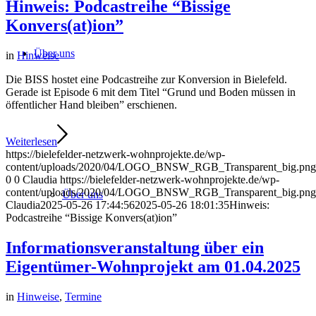
Hinweis: Podcastreihe “Bissige
Konvers(at)ion”
Über uns
in
Hinweise
Die BISS hostet eine Podcastreihe zur Konversion in Bielefeld.
Gerade ist Episode 6 mit dem Titel “Grund und Boden müssen in
öffentlicher Hand bleiben” erschienen.
Weiterlesen
https://bielefelder-netzwerk-wohnprojekte.de/wp-
content/uploads/2020/04/LOGO_BNSW_RGB_Transparent_big.png
0
0
Claudia
https://bielefelder-netzwerk-wohnprojekte.de/wp-
content/uploads/2020/04/LOGO_BNSW_RGB_Transparent_big.png
Über uns
Claudia
2025-05-26 17:44:56
2025-05-26 18:01:35
Hinweis:
Podcastreihe “Bissige Konvers(at)ion”
Informationsveranstaltung über ein
Eigentümer-Wohnprojekt am 01.04.2025
in
Hinweise
,
Termine